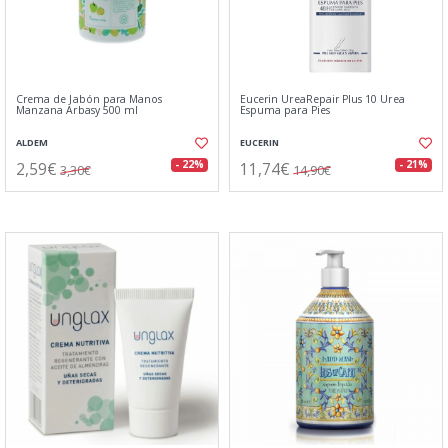
Crema de Jabón para Manos
Eucerin UreaRepair Plus 10 Urea
Manzana Arbasy 500 ml
Espuma para Pies
ALDEM
EUCERIN
2,59€
11,74€
- 22%
- 21%
3,30€
14,90€