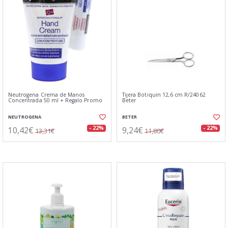
Neutrogena Crema de Manos
Tijera Botiquin 12,6 cm R/24062
Concentrada 50 ml + Regalo Promo
Beter
NEUTROGENA
BETER
10,42€
9,24€
- 22%
- 22%
13,31€
11,80€