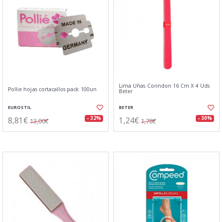
Lima Uñas Corindon 16 Cm X 4 Uds
Pollie hojas cortacallos pack 100un
Beter
EUROSTIL
BETER
8,81€
1,24€
- 32%
- 30%
13,00€
1,78€