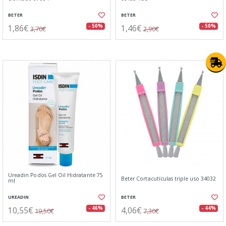
BETER
BETER
1,86€
1,46€
- 50%
- 50%
3,70€
2,90€
Ureadin Podos Gel Oil Hidratante 75
Beter Cortacutículas triple uso 34032
ml
UREADIN
BETER
10,55€
4,06€
- 46%
- 44%
19,50€
7,30€