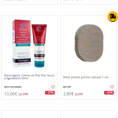
Neutrogena Crema de Pies Pies Secos
Beter piedra pómez natural 1 ud
y Agrietados 50ml
NEUTROGENA
BETER
10,06€
2,80€
- 21%
- 21%
12,76€
3,55€