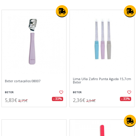
Lima Uña Zafiro Punta Aguda 15,7cm
Beter cortacallos 08007
Beter
BETER
BETER
5,83€
2,36€
- 33%
- 33%
8,75€
3,54€