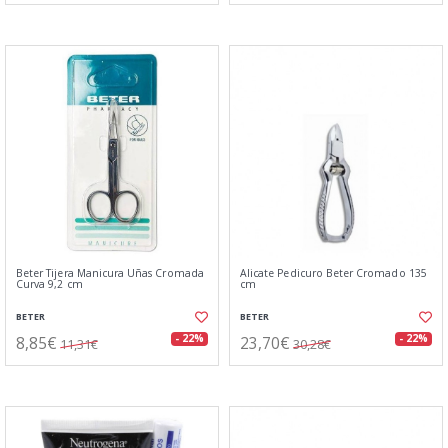
Beter Tijera Manicura Uñas Cromada
Alicate Pedicuro Beter Cromado 135
Curva 9,2 cm
cm
BETER
BETER
8,85€
23,70€
- 22%
- 22%
11,31€
30,28€