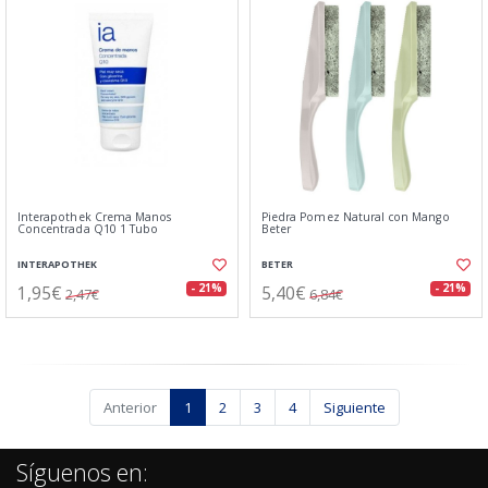
Interapothek Crema Manos
Piedra Pomez Natural con Mango
Concentrada Q10 1 Tubo
Beter
INTERAPOTHEK
BETER
1,95€
5,40€
- 21%
- 21%
2,47€
6,84€
Anterior
1
2
3
4
Siguiente
Síguenos en: