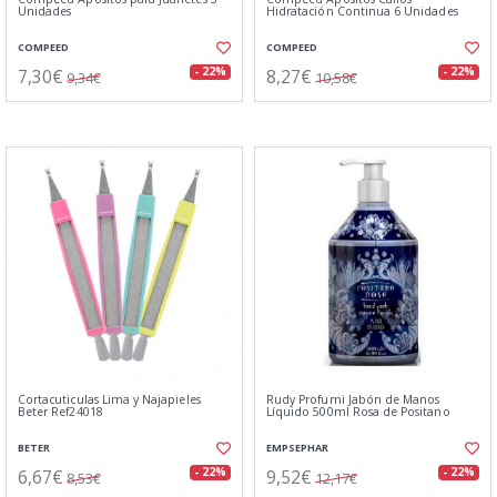
Unidades
Hidratación Continua 6 Unidades
COMPEED
COMPEED
7,30€
8,27€
- 22%
- 22%
9,34€
10,58€
Cortacuticulas Lima y Najapieles
Rudy Profumi Jabón de Manos
Beter Ref24018
Líquido 500ml Rosa de Positano
BETER
EMPSEPHAR
6,67€
9,52€
- 22%
- 22%
8,53€
12,17€