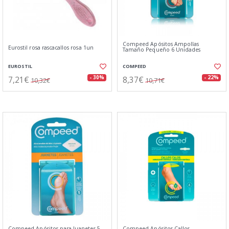
Compeed Apósitos Ampollas
Eurostil rosa rascacallos rosa 1un
Tamaño Pequeño 6 Unidades
EUROSTIL
COMPEED
7,21€
8,37€
- 30%
- 22%
10,32€
10,71€
Compeed Apósitos para Juanetes 5
Compeed Apósitos Callos