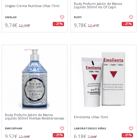
Rudy Profumi Jabón de Manos
Unglax Crema Nutritiva Uñas 15ml
Líquido 500ml Iris Of Capri
UNGLAX
RUDY
9,74€
9,78€
- 21%
- 21%
12,36€
12,41€
Rudy Profumi Jabón de Manos
Emolienta Uñas 15ml
Líquido 500ml Hierbas Mediterraneas
EMPSEPHAR
LABORATORIOS VIÑAS
9,52€
6,18€
- 21%
- 21%
12,08€
7,84€