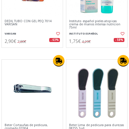
DEDIL TUBO CON GEL PEQ 7014
Instituto español pieles atopicas
VARISAN
crema de manos intensa nutricion
75ml
VARISAN
INSTITUTO ESPAÑOL
2,90€
1,75€
- 63%
- 58%
7,80€
4,20€
Beter Cortauñas de pedicura,
Beter Lima de pedicura para durezas
cromado 07004
08155 1ud